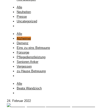
Alle
Neuheiten
Presse
Uncategorized
Alle
Alzheimer
Demenz
Eins zu eins Betreuung
Fürsorge
Pflegedienstleistung
Senioren Anker
Vergessen
zu Hause Betreuung
Alle
Beata Wandzioch
24. Februar 2022